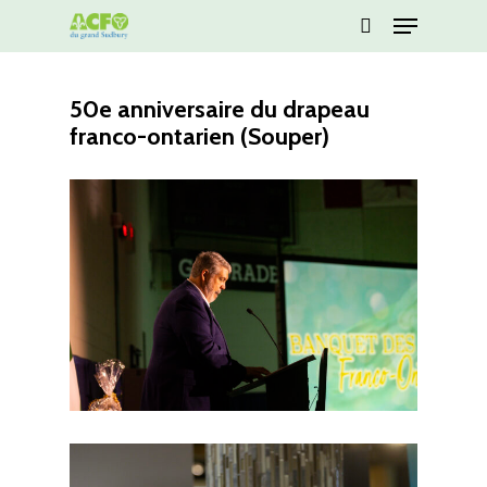
Menu
Skip
Rechercher
to
Close
main
Menu
50e anniversaire du drapeau
content
franco-ontarien (Souper)