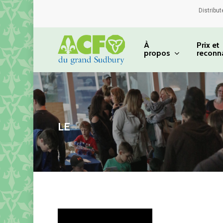
Skip
Distribut
to
main
À
Prix et
propos
reconn
content
Appuyez sur Entrée pour rechercher 
LE