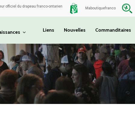
eur officiel du drapeau franco-ontarien
Maboutiquefranco
Liens
Nouvelles
Commanditaires
aissances
ou sur Échap pour fermer